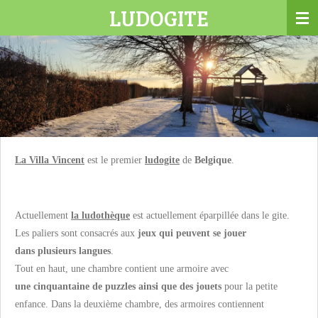
LUDOGITE
Passer
au
contenu
principal
La Villa Vincent
est le premier
ludogite
de
Belgique
.
Actuellement
la ludothèque
est actuellement éparpillée dans le gite.
Les paliers sont consacrés aux
jeux qui peuvent se jouer
dans plusieurs langues
.
Tout en haut, une chambre contient une armoire avec
une cinquantaine de puzzles ainsi que des jouets
pour la petite
enfance. Dans la deuxième chambre, des armoires contiennent