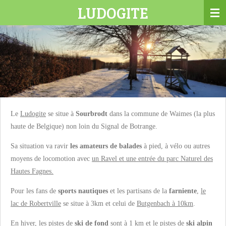
LUDOGITE
Passer
au
contenu
principal
Le
Ludogite
se situe à
Sourbrodt
dans la commune de Waimes (la plus
haute de Belgique) non loin du Signal de Botrange.
Sa situation va ravir
les amateurs de balades
à pied, à vélo ou autres
moyens de locomotion avec
un Ravel et une entrée du parc Naturel des
Hautes Fagnes.
Pour les fans de
sports nautiques
et les partisans de la
farniente
,
le
lac de Robertville
se situe à 3km et celui de
Butgenbach à 10km
.
En hiver, les pistes de
ski de fond
sont à 1 km et le pistes de
ski alpin