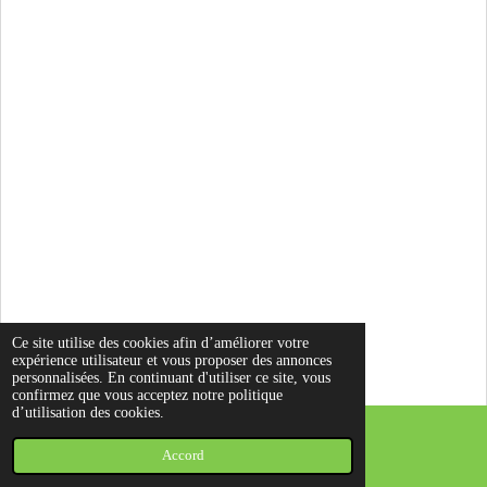
Ce site utilise des cookies afin d’améliorer votre
expérience utilisateur et vous proposer des annonces
personnalisées. En continuant d'utiliser ce site, vous
confirmez que vous acceptez notre politique
d’utilisation des cookies.
Accord
E-mail